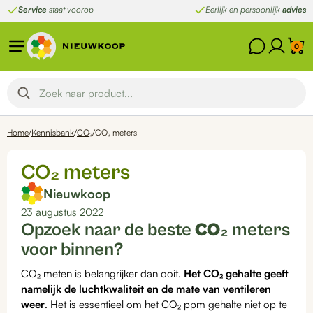
Ga
Service
staat voorop
Eerlijk en persoonlijk
advies
naar
de
0
inhoud
Home
/
Kennisbank
/
CO₂
/
CO₂ meters
CO₂ meters
Nieuwkoop
23 augustus 2022
Opzoek naar de beste
CO₂
meters
voor binnen?
CO₂ meten is belangrijker dan ooit.
Het CO₂ gehalte geeft
namelijk de luchtkwaliteit en de mate van ventileren
weer
. Het is essentieel om het CO₂ ppm gehalte niet op te