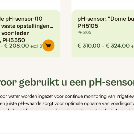
le pH-sensor (10
pH-sensor, “Dome bu
 vaste opstellingen
PH5105
 voor ieder
PH5105
), PH5550
Prijsklasse:
P
-
€
208,00
€
310,00
-
€
324,00
excl. BTW
e
€194,00
€
tot
t
Dit
€208,00
€
product
heeft
or gebruikt u een pH-senso
meerdere
variaties.
or water worden ingezet voor continue monitoring van irrigatie
Deze
Een juiste pH-waarde zorgt voor optimale opname van voedingss
optie
aterbehandeling en aquacultuur helpt deze meting bij het waarb
kan
houdt u real-time controle en kunt u automatisch bijsturen.
gekozen
worden
op