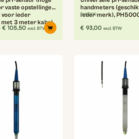
le pH-sensor (hoge
Universele pH-senso
r vaste opstellingen
handmeters (geschik
 voor ieder
ieder merk), PH500
PH5000
 met 3 meter kabel,
Prijsklasse:
-
€
105,50
€
93,00
excl. BTW
excl. BTW
€98,00
tot
€105,50