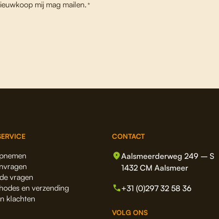
ieuwkoop mij mag mailen.
*
ERVICE
CONTACT
opnemen
Aalsmeerderweg 249 – S
anvragen
1432 CM Aalsmeer
lde vragen
hodes en verzending
+31 (0)297 32 58 36
en klachten
VOLG ONS