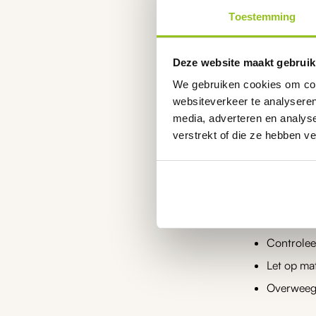
de
Kenme
Toestemming
productpagina
Onze pH-sensor
Deze website maakt gebruik
beschikken ove
We gebruiken cookies om cont
installatie of
websiteverkeer te analyseren
vervangbare el
media, adverteren en analys
verstrekt of die ze hebben v
Tips b
Kies een 
Let op com
Controleer
Let op ma
Overweeg 