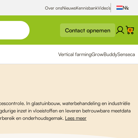
Over ons
Nieuws
Kennisbank
Video’s
Contact opnemen
0
Vertical farming
GrowBuddy
Senseca
cescontrole. In glastuinbouw, waterbehandeling en industriële
ngdurige inzet in vloeistoffen en leveren betrouwbare meetdata
uurbereik en onderhoudsgemak.
Lees meer