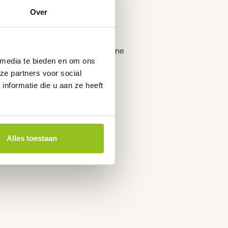
water
Over
iele prestaties. Veel modellen
sensoren zijn geschikt voor in-line
 media te bieden en om ons
offen. Robuuste materialen en
ze partners voor social
nformatie die u aan ze heeft
kopen
Alles toestaan