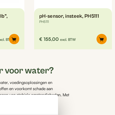
lb”,
pH-sensor, insteek, PH5111
PH5111
rijsklasse:
€
155,00
xcl. BTW
excl. BTW
310,00
ot
324,00
r voor water?
water, voedingsoplossingen en
toffen en voorkomt schade aan
orgen van stabiele omstandigheden. Met