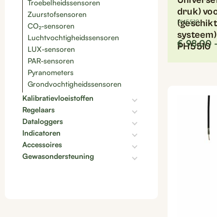
Universe
Troebelheidssensoren
druk) voo
Zuurstofsensoren
(geschikt
PH5510
CO₂-sensoren
systeem)
Luchtvochtigheidssensoren
€
98,00
PH5510
LUX-sensoren
PAR-sensoren
Dit
Pyranometers
product
Grondvochtigheidssensoren
heeft
Kalibratievloeistoffen
meerdere
Regelaars
variaties.
Dataloggers
Deze
Indicatoren
optie
Accessoires
kan
Gewasondersteuning
gekozen
worden
op
de
productpagina