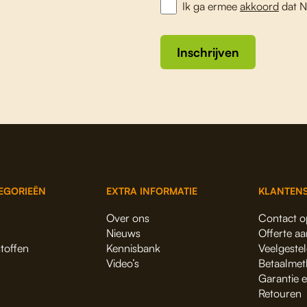
Ik ga ermee
akkoord
dat N
Inschrijven
EGORIEËN
EXTRA INFORMATIE
KLANTENS
Over ons
Contact 
Nieuws
Offerte a
stoffen
Kennisbank
Veelgeste
Video’s
Betaalmet
Garantie 
Retouren