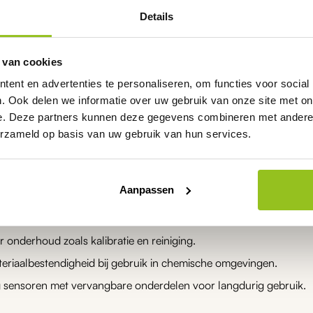
de
rken van pH-sensoren voor 
Details
productpagina
en voor watermetingen zijn ontworpen voor nauwkeurige en stab
 van cookies
r automatische temperatuurcompensatie en snelle responstijd. De 
ent en advertenties te personaliseren, om functies voor social
 dompeltoepassingen en bestand tegen langdurig gebruik in vloeist
. Ook delen we informatie over uw gebruik van onze site met on
ektroden zorgen voor een lange levensduur.
e. Deze partners kunnen deze gegevens combineren met andere i
erzameld op basis van uw gebruik van hun services.
ij een pH-sensor voor water 
Aanpassen
sensor met hoge nauwkeurigheid voor uw toepassing.
patibiliteit met uw regelaar of meetsysteem.
 onderhoud zoals kalibratie en reiniging.
teriaalbestendigheid bij gebruik in chemische omgevingen.
sensoren met vervangbare onderdelen voor langdurig gebruik.