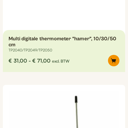
Multi digitale thermometer “hamer”, 10/30/50
cm
TP2040/TP2049/TP2050
Prijsklasse:
€
31,00
-
€
71,00
excl. BTW
€31,00
tot
Dit
€71,00
product
heeft
meerdere
variaties.
Deze
optie
kan
gekozen