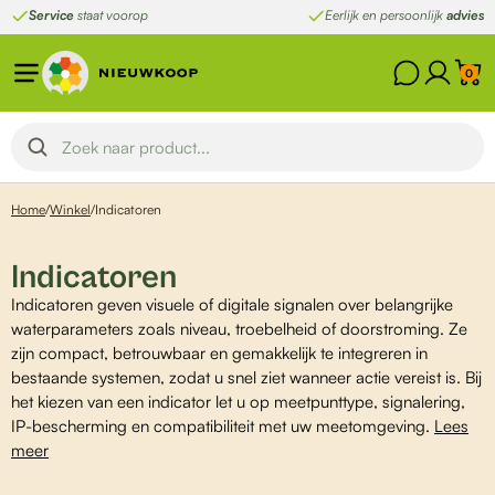
Ga
Service
staat voorop
Eerlijk en persoonlijk
advies
naar
de
0
inhoud
Home
/
Winkel
/
Indicatoren
Indicatoren
Indicatoren geven visuele of digitale signalen over belangrijke
waterparameters zoals niveau, troebelheid of doorstroming. Ze
zijn compact, betrouwbaar en gemakkelijk te integreren in
bestaande systemen, zodat u snel ziet wanneer actie vereist is. Bij
het kiezen van een indicator let u op meetpunttype, signalering,
IP-bescherming en compatibiliteit met uw meetomgeving.
Lees
meer