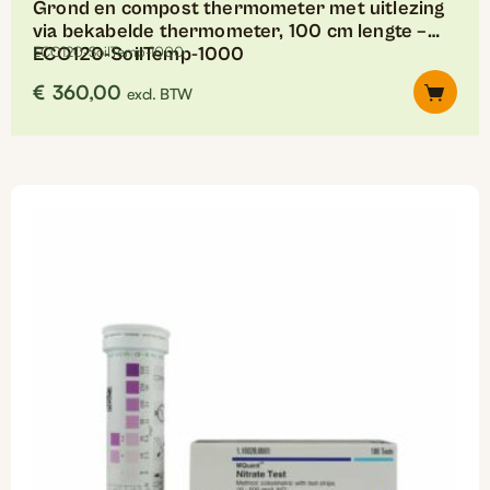
Grond en compost thermometer met uitlezing
via bekabelde thermometer, 100 cm lengte –
ECO120-SoilTemp-1000
ECO120-SoilTemp-1000
€
360,00
excl. BTW