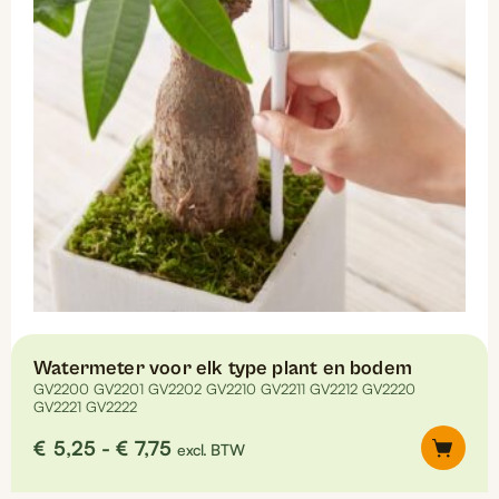
Watermeter voor elk type plant en bodem
GV2200 GV2201 GV2202 GV2210 GV2211 GV2212 GV2220
GV2221 GV2222
Prijsklasse:
€
5,25
-
€
7,75
excl. BTW
€5,25
tot