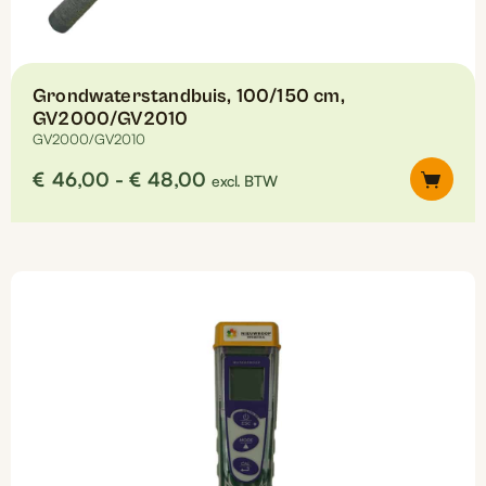
Grondwaterstandbuis, 100/150 cm,
GV2000/GV2010
GV2000/GV2010
Prijsklasse:
€
46,00
-
€
48,00
excl. BTW
€46,00
tot
Dit
€48,00
product
heeft
meerdere
variaties.
Deze
optie
kan
gekozen
worden
op