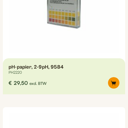
pH-papier, 2-9pH, 9584
PH2220
€
29,50
excl. BTW