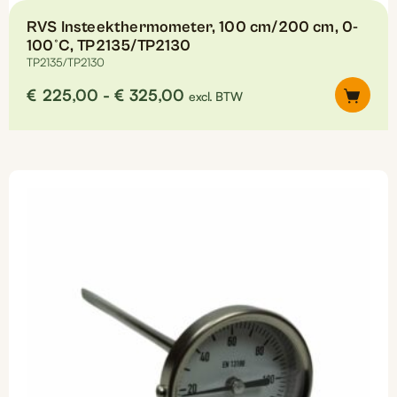
RVS Insteekthermometer, 100 cm/200 cm, 0-
100°C, TP2135/TP2130
TP2135/TP2130
Prijsklasse:
€
225,00
-
€
325,00
excl. BTW
€225,00
tot
Dit
€325,00
product
heeft
meerdere
variaties.
Deze
optie
kan
gekozen
worden
op
de
productpagina