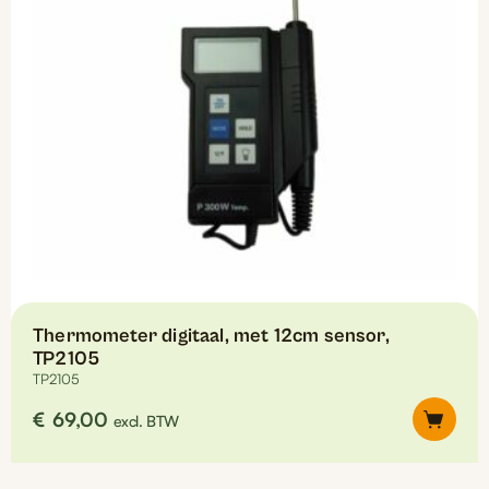
worden
op
de
productpagina
Thermometer digitaal, met 12cm sensor,
TP2105
TP2105
€
69,00
excl. BTW