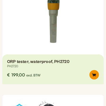
de
productpagina
ORP tester, waterproof, PH2720
PH2720
€
199,00
excl. BTW