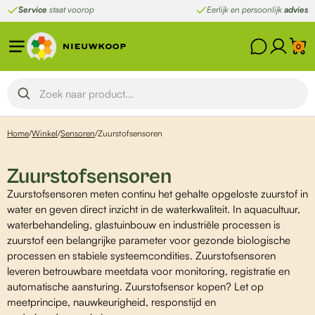
Ga
Service
staat voorop
Eerlijk en persoonlijk
advies
naar
de
0
inhoud
Home
/
Winkel
/
Sensoren
/
Zuurstofsensoren
Zuurstofsensoren
Zuurstofsensoren meten continu het gehalte opgeloste zuurstof in
water en geven direct inzicht in de waterkwaliteit. In aquacultuur,
waterbehandeling, glastuinbouw en industriële processen is
zuurstof een belangrijke parameter voor gezonde biologische
processen en stabiele systeemcondities. Zuurstofsensoren
leveren betrouwbare meetdata voor monitoring, registratie en
automatische aansturing. Zuurstofsensor kopen? Let op
meetprincipe, nauwkeurigheid, responstijd en