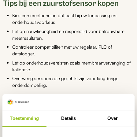
Tips bij een zuurstofsensor kopen
Kies een meetprincipe dat past bij uw toepassing en
onderhoudsvoorkeur.
Let op nauwkeurigheid en responstijd voor betrouwbare
meetresultaten.
Controleer compatibiliteit met uw regelaar, PLC of
datalogger.
Let op onderhoudsvereisten zoals membraanvervanging of
kalibratie.
Overweeg sensoren die geschikt zijn voor langdurige
onderdompeling.
Twijfelt u tussen verschillende zuurstofsensoren of toepassingen?
Wij adviseren u graag bij het maken van de juiste keuze.
Toestemming
Details
Over
Welke zuurstofsensor heeft u nodig?
Binnen het assortiment zuurstofsensoren vindt u verschillende