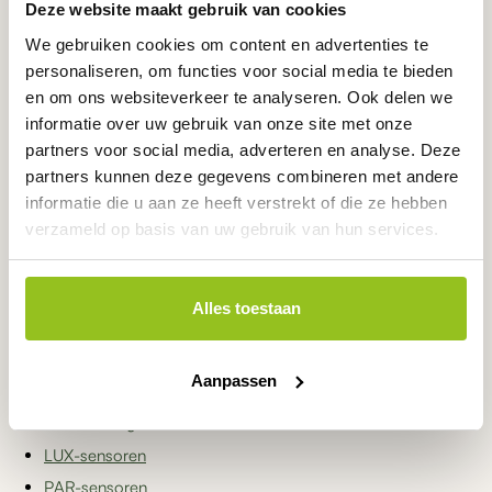
Deze website maakt gebruik van cookies
oplossingen voor continue monitoring van opgeloste zuurstof en
We gebruiken cookies om content en advertenties te
waterkwaliteit. Daarnaast kunt u eenvoudig navigeren naar
andere categorieën binnen de sensoren.
personaliseren, om functies voor social media te bieden
en om ons websiteverkeer te analyseren. Ook delen we
Andere sensoren
informatie over uw gebruik van onze site met onze
partners voor social media, adverteren en analyse. Deze
EC-sensoren
partners kunnen deze gegevens combineren met andere
pH-sensoren
informatie die u aan ze heeft verstrekt of die ze hebben
ORP-sensoren
verzameld op basis van uw gebruik van hun services.
Chloorsensoren
Niveausensoren
Alles toestaan
Temperatuursensoren
Troebelheidssensoren
Aanpassen
CO₂-sensoren
Luchtvochtigheidssensoren
LUX-sensoren
PAR-sensoren