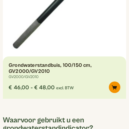
Grondwaterstandbuis, 100/150 cm,
GV2000/GV2010
GV2000/GV2010
Prijsklasse:
€
46,00
-
€
48,00
excl. BTW
€46,00
tot
Dit
€48,00
product
heeft
Waarvoor gebruikt u een
meerdere
grondwaterstandindicator?
variaties.