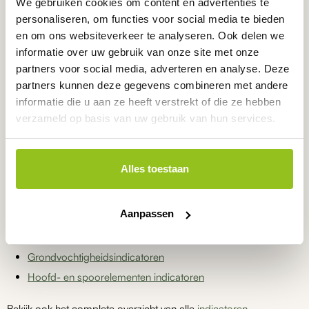
We gebruiken cookies om content en advertenties te
Binnen het assortiment grondwaterstandindicatoren vindt u
personaliseren, om functies voor social media te bieden
verschillende oplossingen voor het monitoren van
en om ons websiteverkeer te analyseren. Ook delen we
grondwaterniveaus. Daarnaast kunt u eenvoudig navigeren naar
informatie over uw gebruik van onze site met onze
andere categorieën binnen de indicatoren.
partners voor social media, adverteren en analyse. Deze
partners kunnen deze gegevens combineren met andere
Andere indicatoren
informatie die u aan ze heeft verstrekt of die ze hebben
EC-indicatoren
verzameld op basis van uw gebruik van hun services.
pH-indicatoren
ORP-indicatoren
Alles toestaan
Temperatuurindicatoren
Luchtvochtigheidsindicatoren
Aanpassen
Regenindicatoren
Windsnelheidsindicatoren
Grondvochtigheidsindicatoren
Hoofd- en spoorelementen indicatoren
Bekijk ook het complete overzicht van alle
indicatoren
.