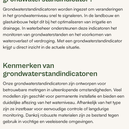
Deze
Grondwaterstandindicatoren worden ingezet om veranderingen
optie
in het grondwaterniveau snel te signaleren. In de landbouw en
kan
glastuinbouw helpt dit bij het optimaliseren van irrigatie en
gekozen
drainage. In waterbeheer ondersteunen deze indicatoren het
worden
monitoren van grondwaterstanden en het voorkomen van
op
wateroverlast of verdroging. Met een grondwaterstandindicator
de
krijgt u direct inzicht in de actuele situatie.
productpagina
Kenmerken van
grondwaterstandindicatoren
Onze grondwaterstandindicatoren zijn ontworpen voor
betrouwbare metingen in uiteenlopende omstandigheden. Veel
modellen zijn geschikt voor permanente installatie en bieden een
duidelijke aflezing van het waterniveau. Afhankelijk van het type
zijn ze inzetbaar voor eenvoudige controle of langdurige
monitoring. Dankzij robuuste materialen zijn ze bestand tegen
gebruik in vochtige en veeleisende omgevingen.