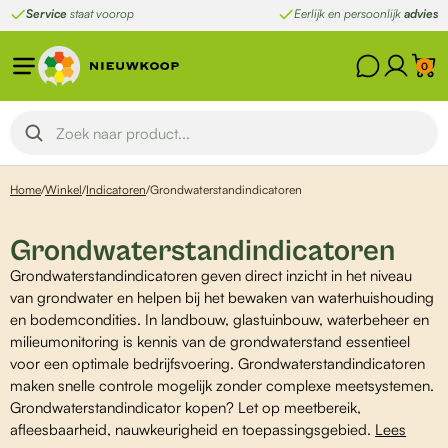
Ga
Service
staat voorop
Eerlijk en persoonlijk
advies
naar
de
0
inhoud
Home
/
Winkel
/
Indicatoren
/
Grondwaterstandindicatoren
Grondwaterstandindicatoren
Grondwaterstandindicatoren geven direct inzicht in het niveau
van grondwater en helpen bij het bewaken van waterhuishouding
en bodemcondities. In landbouw, glastuinbouw, waterbeheer en
milieumonitoring is kennis van de grondwaterstand essentieel
voor een optimale bedrijfsvoering. Grondwaterstandindicatoren
maken snelle controle mogelijk zonder complexe meetsystemen.
Grondwaterstandindicator kopen? Let op meetbereik,
afleesbaarheid, nauwkeurigheid en toepassingsgebied.
Lees