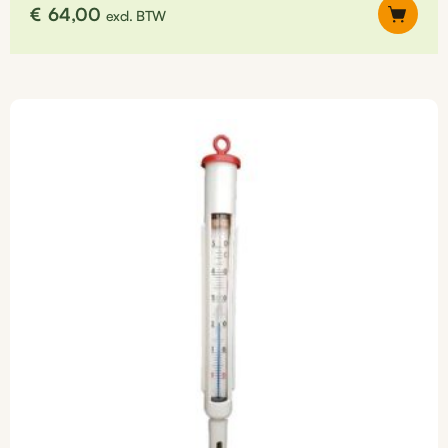
€
64,00
excl. BTW