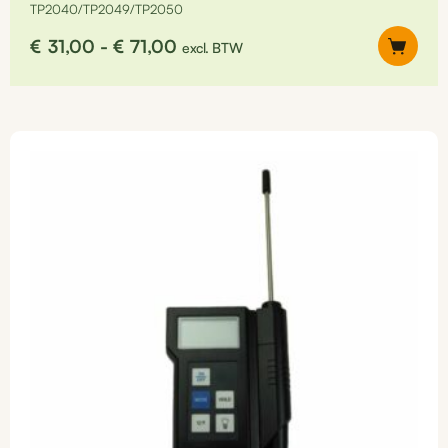
TP2040/TP2049/TP2050
Prijsklasse:
€
31,00
-
€
71,00
excl. BTW
€31,00
tot
Dit
€71,00
product
heeft
meerdere
variaties.
Deze
optie
kan
gekozen
worden
op
de
productpagina