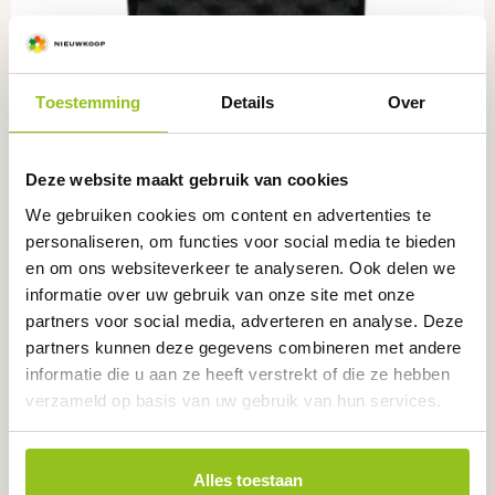
Toestemming
Details
Over
Deze website maakt gebruik van cookies
We gebruiken cookies om content en advertenties te
personaliseren, om functies voor social media te bieden
en om ons websiteverkeer te analyseren. Ook delen we
informatie over uw gebruik van onze site met onze
partners voor social media, adverteren en analyse. Deze
partners kunnen deze gegevens combineren met andere
informatie die u aan ze heeft verstrekt of die ze hebben
Luchtvochtigheid & temperatuur meter,
verzameld op basis van uw gebruik van hun services.
RV2050
RV2050
€
79,00
Alles toestaan
excl. BTW