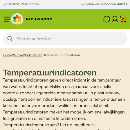
Ga
Service
staat voorop
Eerlijk en persoonlijk
advies
naar
de
0
inhoud
Home
/
Winkel
/
Indicatoren
/
Temperatuurindicatoren
Temperatuurindicatoren
Temperatuurindicatoren geven direct inzicht in de temperatuur
van water, lucht of oppervlakken en zijn ideaal voor snelle
controle zonder uitgebreide meetapparatuur. In glastuinbouw,
opslag, transport en industriële toepassingen is temperatuur een
kritische factor voor productkwaliteit en processtabiliteit.
Temperatuurindicatoren maken het mogelijk om snel afwijkingen
te signaleren en direct actie te ondernemen.
Temperatuurindicator kopen? Let op meetbereik,