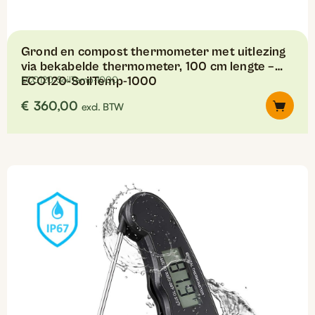
Grond en compost thermometer met uitlezing
via bekabelde thermometer, 100 cm lengte –
ECO120-SoilTemp-1000
ECO120-SoilTemp-1000
€
360,00
excl. BTW