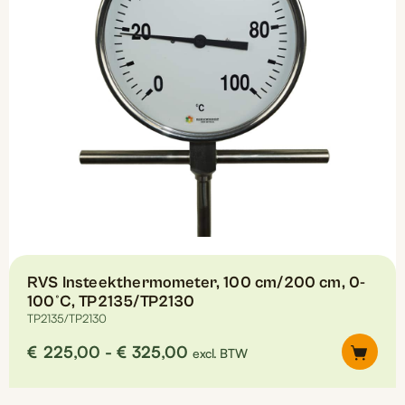
RVS Insteekthermometer, 100 cm/200 cm, 0-
100°C, TP2135/TP2130
TP2135/TP2130
Prijsklasse:
€
225,00
-
€
325,00
excl. BTW
€225,00
tot
Dit