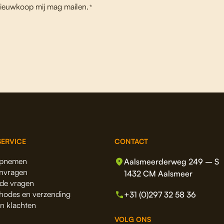
ieuwkoop mij mag mailen.
*
ERVICE
CONTACT
opnemen
Aalsmeerderweg 249 – S
anvragen
1432 CM Aalsmeer
lde vragen
hodes en verzending
+31 (0)297 32 58 36
en klachten
VOLG ONS