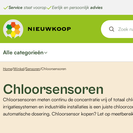
Ga
Service
staat voorop
Eerlijk en persoonlijk
advies
naar
de
inhoud
Alle categorieën
Home
/
Winkel
/
Sensoren
/
Chloorsensoren
Chloorsensoren
Chloorsensoren meten continu de concentratie vrij of totaal chl
irrigatiesystemen en industriële installaties is een juiste chlo
automatische dosering. Chloorsensor kopen? Let op meetbereik, 