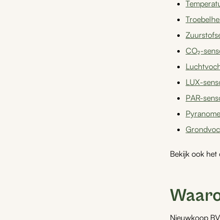
Temperat
Troebelhe
Zuurstofs
CO₂-sens
Luchtvoch
LUX-sens
PAR-sens
Pyranome
Grondvoc
Bekijk ook het
Waaro
Nieuwkoop BV b