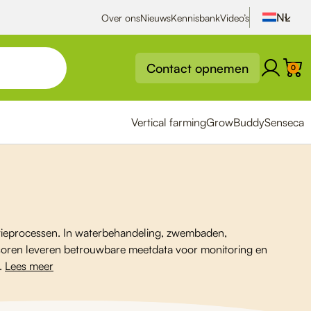
Over ons
Nieuws
Kennisbank
Video’s
Contact opnemen
0
Vertical farming
GrowBuddy
Senseca
fectieprocessen. In waterbehandeling, zwembaden,
rsensoren leveren betrouwbare meetdata voor monitoring en
e.
Lees meer