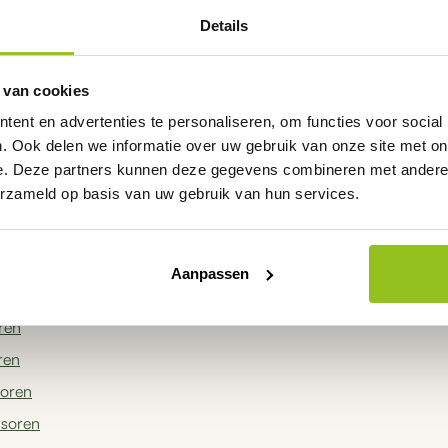
sensoren met lage onderhoudsbehoefte bij continue inzet.
Details
sen verschillende chloorsensoren of toepassingen? Wij adviseren u 
 van cookies
ent en advertenties te personaliseren, om functies voor social
chloorsensor heeft u nodig?
. Ook delen we informatie over uw gebruik van onze site met on
e. Deze partners kunnen deze gegevens combineren met andere i
ortiment chloorsensoren vindt u verschillende oplossingen voor 
erzameld op basis van uw gebruik van hun services.
cessen en waterkwaliteit. Daarnaast kunt u eenvoudig navigeren 
Aanpassen
nsoren
ren
ren
oren
nsoren