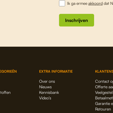
Ik ga ermee
akkoord
dat N
Inschrijven
EGORIEËN
EXTRA INFORMATIE
KLANTENS
Over ons
Contact 
Nieuws
Offerte a
stoffen
Kennisbank
Veelgeste
Video’s
Betaalmet
Garantie 
Retouren