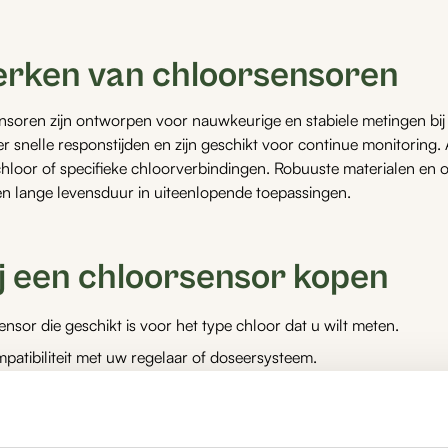
rken van chloorsensoren
soren zijn ontworpen voor nauwkeurige en stabiele metingen bij 
 snelle responstijden en zijn geschikt voor continue monitoring. A
 chloor of specifieke chloorverbindingen. Robuuste materialen en
n lange levensduur in uiteenlopende toepassingen.
ij een chloorsensor kopen
ensor die geschikt is voor het type chloor dat u wilt meten.
patibiliteit met uw regelaar of doseersysteem.
 onderhoudsvereisten zoals reiniging en kalibratie.
 watercondities waarin de sensor wordt toegepast.