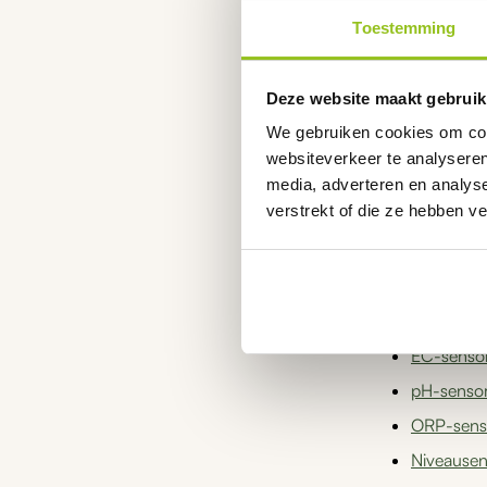
Overweeg 
Toestemming
Twijfelt u tus
Deze website maakt gebruik
We gebruiken cookies om cont
Welke 
websiteverkeer te analyseren
media, adverteren en analys
Binnen het ass
verstrekt of die ze hebben v
desinfectiepro
sensoren.
Andere se
EC-senso
pH-senso
ORP-sens
Niveause