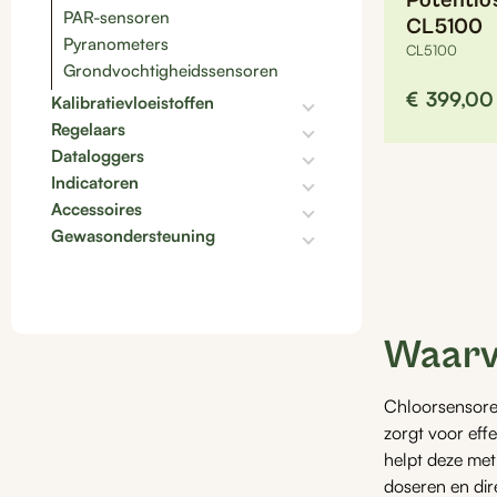
Potentio
PAR-sensoren
CL5100
Pyranometers
CL5100
Grondvochtigheidssensoren
€
399,00
Kalibratievloeistoffen
Regelaars
Dataloggers
Indicatoren
Accessoires
Gewasondersteuning
Waarvo
Chloorsensore
zorgt voor eff
helpt deze met
doseren en dir