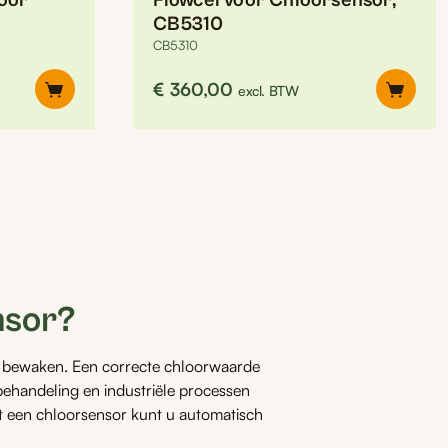
loor
Flowcel voor Chloorsensor,
CB5310
CB5310
€
360,00
excl. BTW
nsor?
e bewaken. Een correcte chloorwaarde
behandeling en industriële processen
et een chloorsensor kunt u automatisch