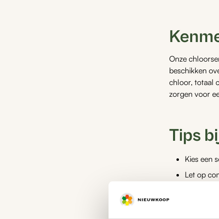
Kenme
Onze chloorsen
beschikken over
chloor, totaal
zorgen voor ee
Tips b
Kies een s
Let op com
Controleer
Let op de