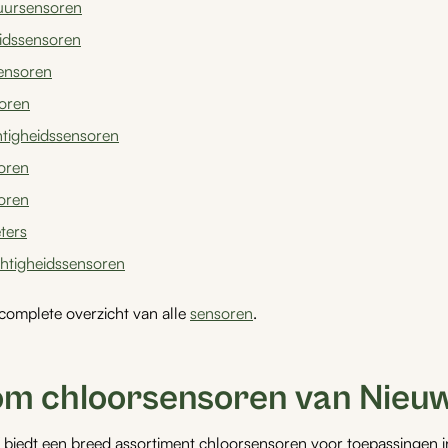
uursensoren
idssensoren
ensoren
oren
tigheidssensoren
oren
oren
ters
htigheidssensoren
 complete overzicht van alle
sensoren
.
m chloorsensoren van Nieu
iedt een breed assortiment chloorsensoren voor toepassingen in