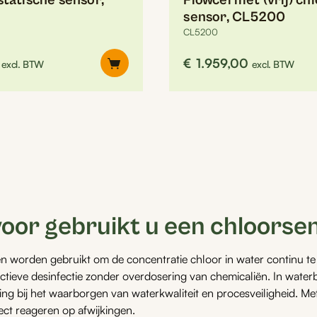
statische sensor,
Flowcel met (vrij) ch
sensor, CL5200
CL5200
€
1.959,00
excl. BTW
excl. BTW
or gebruikt u een chloorse
n worden gebruikt om de concentratie chloor in water continu t
ectieve desinfectie zonder overdosering van chemicaliën. In water
ing bij het waarborgen van waterkwaliteit en procesveiligheid. M
ect reageren op afwijkingen.