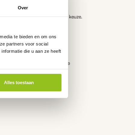
Over
graag bij het maken van de juiste keuze.
 media te bieden en om ons
ze partners voor social
nformatie die u aan ze heeft
continue monitoring van
naar andere categorieën binnen de
Alles toestaan