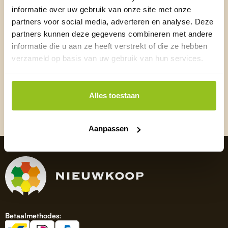
informatie over uw gebruik van onze site met onze
E-mailadres
*
partners voor social media, adverteren en analyse. Deze
partners kunnen deze gegevens combineren met andere
informatie die u aan ze heeft verstrekt of die ze hebben
verzameld op basis van uw gebruik van hun services.
Ik ga ermee
akkoord
dat Nieuwkoop mij mag mailen.
*
Alles toestaan
Inschrijven
Aanpassen
Betaalmethodes: