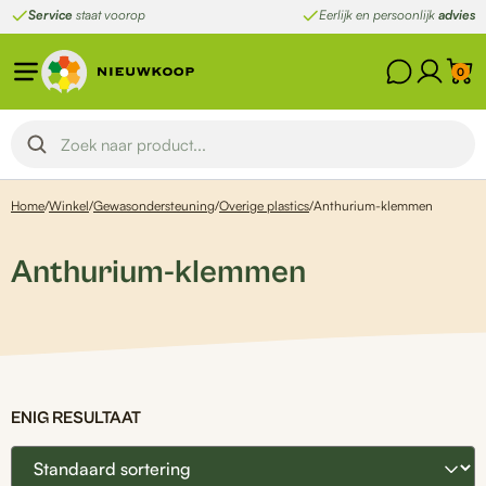
Ga
Service
staat voorop
Eerlijk en persoonlijk
advies
naar
de
0
inhoud
Home
/
Winkel
/
Gewasondersteuning
/
Overige plastics
/
Anthurium-klemmen
Anthurium-klemmen
ENIG RESULTAAT