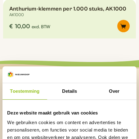
Anthurium-klemmen per 1.000 stuks, AK1000
AK1000
€
10,00
excl. BTW
Blijf up-to-date over de laatste
Toestemming
Details
Over
ontwikkelingen
Ontvang updates over onze nieuwste producten, kennisartikelen
en handige tips rechtstreeks in je inbox.
Deze website maakt gebruik van cookies
Naam
*
We gebruiken cookies om content en advertenties te
personaliseren, om functies voor social media te bieden
en om ons websiteverkeer te analyseren. Ook delen we