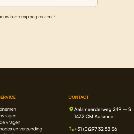
ieuwkoop mij mag mailen.
*
ERVICE
CONTACT
opnemen
Aalsmeerderweg 249 – S
anvragen
1432 CM Aalsmeer
lde vragen
hodes en verzending
+31 (0)297 32 58 36