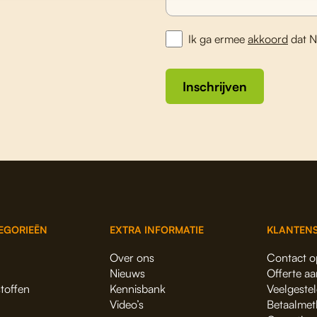
Ik ga ermee
akkoord
dat N
Inschrijven
EGORIEËN
EXTRA INFORMATIE
KLANTENS
Over ons
Contact 
Nieuws
Offerte a
stoffen
Kennisbank
Veelgeste
Video’s
Betaalmet