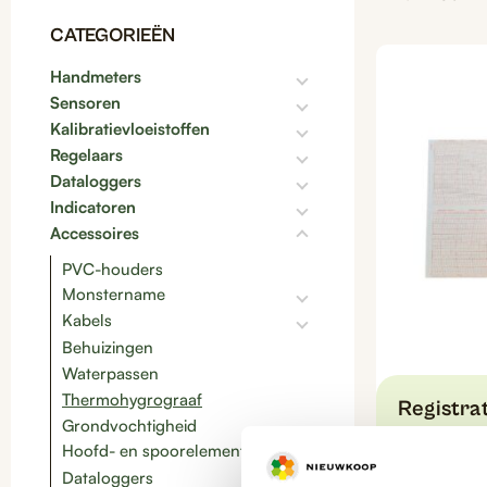
CATEGORIEËN
Handmeters
Sensoren
Kalibratievloeistoffen
Regelaars
Dataloggers
Indicatoren
Accessoires
PVC-houders
Monstername
Kabels
Behuizingen
Waterpassen
Thermohygrograaf
Registrat
Grondvochtigheid
Thermohy
Hoofd- en spoorelementen
vel, RG4
RG4010
Dataloggers