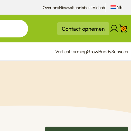
Over ons
Nieuws
Kennisbank
Video’s
Contact opnemen
0
Vertical farming
GrowBuddy
Senseca