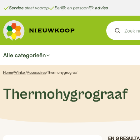
Ga
Service
staat voorop
Eerlijk en persoonlijk
advies
naar
de
inhoud
Alle categorieën
Home
/
Winkel
/
Accessoires
/
Thermohygrograaf
Thermohygrograaf
ENIG RESULT