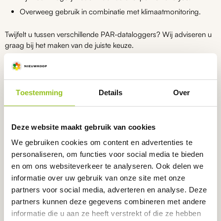
Overweeg gebruik in combinatie met klimaatmonitoring.
Twijfelt u tussen verschillende PAR-dataloggers? Wij adviseren u
graag bij het maken van de juiste keuze.
Welke PAR-datalogger heeft u nodig?
Toestemming
Details
Over
Binnen het assortiment vindt u verschillende dataloggers voor het
registreren van licht- en klimaatgegevens. Afhankelijk van uw
toepassing kunt u kiezen voor dataloggers die PAR,
lichtintensiteit, temperatuur of luchtvochtigheid registreren.
Deze website maakt gebruik van cookies
We gebruiken cookies om content en advertenties te
Gerelateerde lichtdataloggers
personaliseren, om functies voor social media te bieden
en om ons websiteverkeer te analyseren. Ook delen we
LUX-dataloggers
informatie over uw gebruik van onze site met onze
Temperatuurdataloggers
partners voor social media, adverteren en analyse. Deze
partners kunnen deze gegevens combineren met andere
Andere dataloggers
informatie die u aan ze heeft verstrekt of die ze hebben