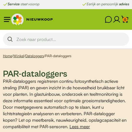
Ga
Service
staat voorop
Eerlijk en persoonlijk
advies
naar
de
0
inhoud
Home
/
Winkel
/
Dataloggers
/
PAR-dataloggers
PAR-dataloggers
PAR-dataloggers registreren continu fotosynthetisch actieve
straling (PAR) en geven inzicht in de hoeveelheid bruikbaar licht
voor planten. In glastuinbouw, onderzoek en teeltmonitoring is
deze informatie essentieel voor optimale groeiomstandigheden.
Door meetgegevens automatisch op te slaan, kunt u
lichtstrategieën analyseren en verbeteren. PAR-datalogger
kopen? Let op meetbereik, nauwkeurigheid, opslagcapaciteit en
compatibiliteit met PAR-sensoren.
Lees meer