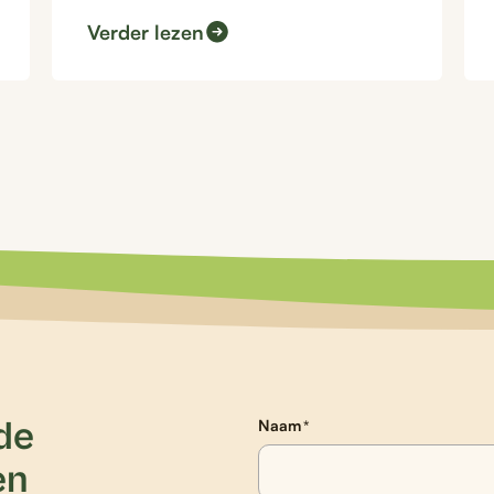
Verder lezen
 de
Naam
*
en