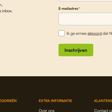
n,
E-mailadres
*
e inbox.
Ik ga ermee
akkoord
dat N
Inschrijven
EGORIEËN
EXTRA INFORMATIE
KLANTENS
Over ons
Contact 