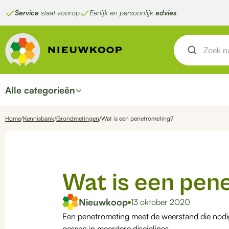
Ga
Service
staat voorop
Eerlijk en persoonlijk
advies
naar
de
inhoud
Alle categorieën
Home
/
Kennisbank
/
Grondmetingen
/
Wat is een penetrometing?
Wat is een pen
Nieuwkoop
13 oktober 2020
Een penetrometing meet de weerstand die nodig 
passen in meerdere disciplines.