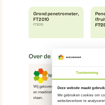
Grond penetrometer,
Pen
FT2010
(frui
FT2010
FT2
FT200
Dit
product
heeft
Over de auteur
meerder
variaties.
Deze
Toestemming
optie
Nieuwkoop
kan
gekozen
Wij geloven in nauwkeurige metingen en bet
Deze website maakt gebruik
worden
en meetinstrumenten helpen we organisaties 
We gebruiken cookies om cont
op
staan.
websiteverkeer te analyseren
de