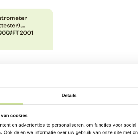
etrometer
ttester),
000/FT2001
0/FT2001
e
Details
rouwbare data. Met onze kennis en advies over sensoren
 van cookies
elke dag een stap beter te worden. Dat is waar wij voor
ent en advertenties te personaliseren, om functies voor social
. Ook delen we informatie over uw gebruik van onze site met on