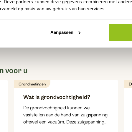
e. Deze partners kunnen deze gegevens combineren met andere i
agina
erzameld op basis van uw gebruik van hun services.
Aanpassen
n
voor u
Grondmetingen
E
Wat is grondvochtigheid?
De grondvochtigheid kunnen we
vaststellen aan de hand van zuigspanning
oftewel een vacuüm. Deze zuigspanning
wordt gemeten door middel van...