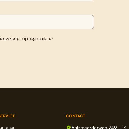
ieuwkoop mij mag mailen.
*
ERVICE
CONTACT
opnemen
Aalsmeerderweg 249 – S