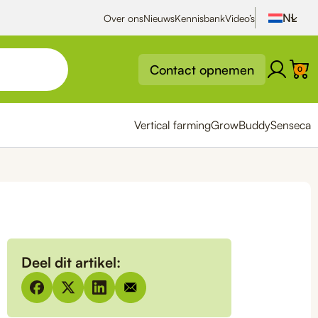
Over ons
Nieuws
Kennisbank
Video’s
Contact opnemen
0
Vertical farming
GrowBuddy
Senseca
Deel dit artikel: