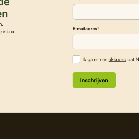
 de
en
n,
E-mailadres
*
e inbox.
Ik ga ermee
akkoord
dat N
Inschrijven