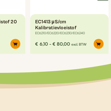
de
productpagina
istof 20
EC1413 µS/cm
Kalibratievloeistof
EC6210/EC6220/EC6230/EC6240
Prijsklasse:
€
6,10
-
€
80,00
excl. BTW
€6,10
tot
€80,00