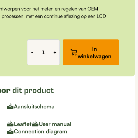
ontworpen voor het meten en regelen van OEM
ële processen, met een continue aflezing op een LCD
EC-
In
regelaar,
-
+
winkelwagen
din-
rail,
1
relais,
EC3005
oor
dit product
aantal
Aansluitschema
Leaflet
User manual
Connection diagram