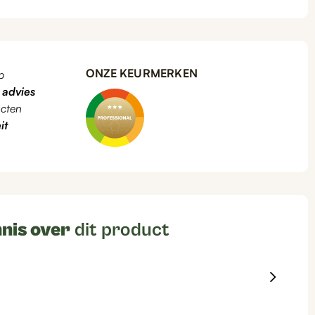
ONZE KEURMERKEN
p
k
advies
cten
it
nis over
dit product