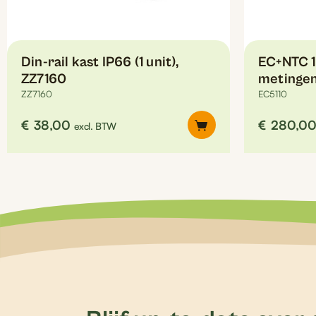
Din-rail kast IP66 (1 unit),
EC+NTC 1
ZZ7160
metingen
ZZ7160
EC5110
€
38,00
€
280,0
excl. BTW