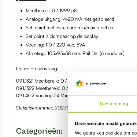
Meetbereik: 0 / 1999 µS
Analoge uitgang: 4-20 mA niet geïsoleerd
Set-point met instelbare min/max functies
Set point is zichtbaar op de display
Voeding: 110 / 220 Vac, 5VA
Afmeting: 105x95x58 mm. Rail Din (6 modules)
Opties op aanvraag:
091.1321 Meetbereik: 0 / 199,9 µS
091.1322 Meetbereik: 0 / 19,99 mS
091.402 Voeding 24 Vac
Toestemming
Statistieknummer: 9027.80.11
Deze website maakt gebruik
Categorieën:
We gebruiken cookies om cont