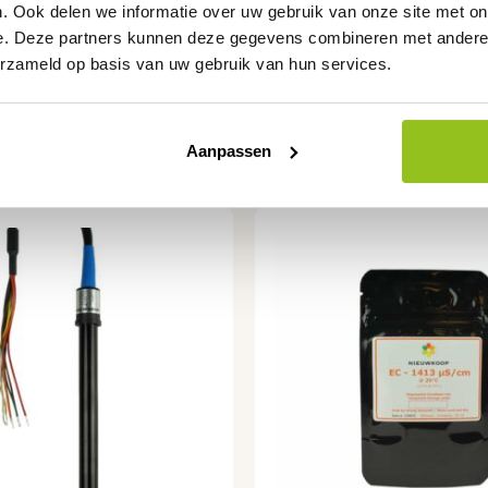
. Ook delen we informatie over uw gebruik van onze site met on
e. Deze partners kunnen deze gegevens combineren met andere i
erzameld op basis van uw gebruik van hun services.
Aanpassen
Dit
product
heeft
meerdere
variaties.
Deze
optie
kan
gekozen
worden
op