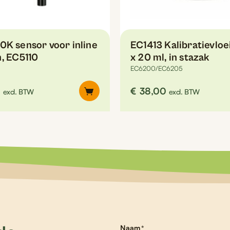
de
productpagina
0K sensor voor inline
EC1413 Kalibratievloe
, EC5110
x 20 ml, in stazak
EC6200/EC6205
0
€
38,00
excl. BTW
excl. BTW
Naam
*