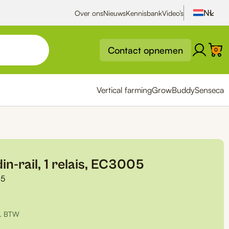
Over ons
Nieuws
Kennisbank
Video’s
Contact opnemen
0
Vertical farming
GrowBuddy
Senseca
in-rail, 1 relais, EC3005
5
l. BTW