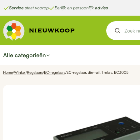
Ga
Service
staat voorop
Eerlijk en persoonlijk
advies
naar
de
inhoud
Alle categorieën
Home
/
Winkel
/
Regelaars
/
EC-regelaars
/
EC-regelaar, din-rail, 1 relais, EC3005