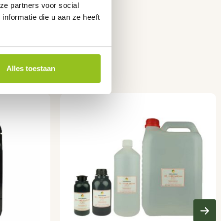
ze partners voor social
nformatie die u aan ze heeft
Alles toestaan
Dit
product
heeft
meerdere
variaties.
Deze
optie
kan
gekozen
worden
op