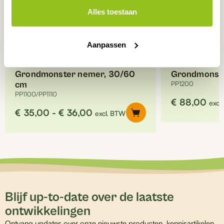
gekozen
worden
Alles toestaan
op
de
productpagina
Aanpassen
Grondmonster nemer, 30/60
Grondmonste
cm
PP1200
PP1100/PP1110
€
88,00
excl
Prijsklasse:
€
35,00
-
€
36,00
excl. BTW
€35,00
tot
€36,00
Blijf up-to-date over de laatste
ontwikkelingen
Ontvang updates over onze nieuwste producten, kennisartikelen