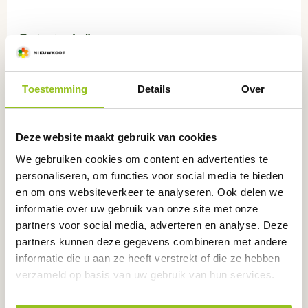
Categorieën:
Monstername
,
Monstername voor meten in grond
,
Accessoires
Toestemming
Details
Over
Deze website maakt gebruik van cookies
We gebruiken cookies om content en advertenties te
Ook interessant
voor u
personaliseren, om functies voor social media te bieden
Dit
en om ons websiteverkeer te analyseren. Ook delen we
product
informatie over uw gebruik van onze site met onze
heeft
partners voor social media, adverteren en analyse. Deze
meerdere
partners kunnen deze gegevens combineren met andere
variaties.
informatie die u aan ze heeft verstrekt of die ze hebben
Deze
verzameld op basis van uw gebruik van hun services.
optie
kan