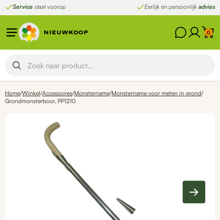
Ga
Service
staat voorop
Eerlijk en persoonlijk
advies
naar
de
0
inhoud
Home
/
Winkel
/
Accessoires
/
Monstername
/
Monstername voor meten in grond
/
Grondmonsterboor, PP1210