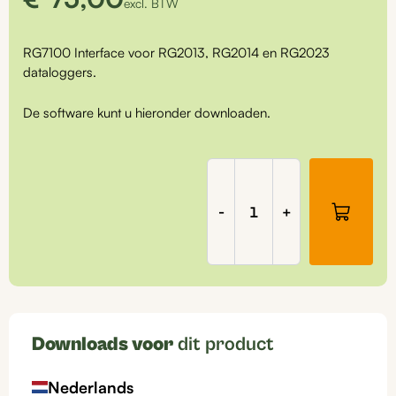
excl. BTW
RG7100 Interface voor RG2013, RG2014 en RG2023
dataloggers.
De software kunt u hieronder downloaden.
Interface
t.b.v.
RG2013/14/23
-
+
dataloggers,
RG7100
aantal
Downloads voor
dit product
Nederlands