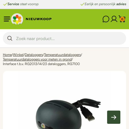
Ga
Service
staat voorop
Eerlijk en persoonlijk
advies
naar
de
0
inhoud
Home
/
Winkel
/
Dataloggers
/
Temperatuurdataloggers
/
Temperatuurdataloggers voor meten in grond
/
Interface t.b.v. RG2013/14/23 dataloggers, RG7100