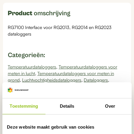
Product
omschrijving
RG7100 Interface voor RG2013, RG2014 en RG2023
dataloggers
Categorieën:
Temperatuurdataloggers
,
Temperatuurdataloggers voor
meten in lucht
,
Temperatuurdataloggers voor meten in
grond
,
Luchtvochtigheidsdataloggers
,
Dataloggers
,
Accessoires
,
Dataloggers
Toestemming
Details
Over
Bekijk instructie videos over
dit
product
Deze website maakt gebruik van cookies