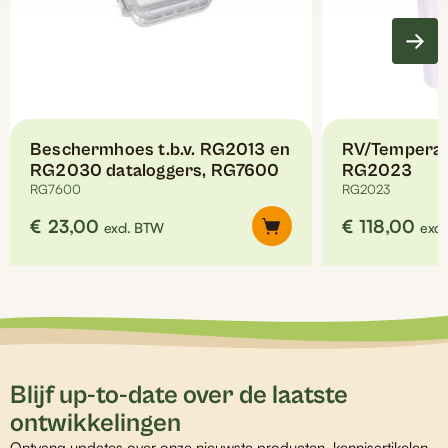
Beschermhoes t.b.v. RG2013 en
RV/Temperatu
RG2030 dataloggers, RG7600
RG2023
RG7600
RG2023
€
23,00
€
118,00
excl. BTW
excl
Blijf up-to-date over de laatste
ontwikkelingen
Ontvang updates over onze nieuwste producten, kennisartikelen