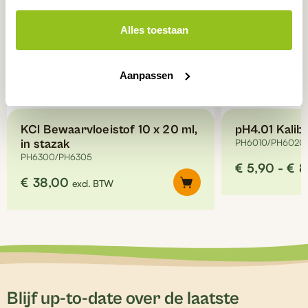
kan
kan
gekozen
gekozen
Alles toestaan
worden
worden
op
op
de
de
Aanpassen
productpagina
productpagina
KCl Bewaarvloeistof 10 x 20 ml,
pH4.01 Kalibr
in stazak
PH6010/PH6020
PH6300/PH6305
€
5,90
-
€
8
€
38,00
excl. BTW
Blijf up-to-date over de laatste