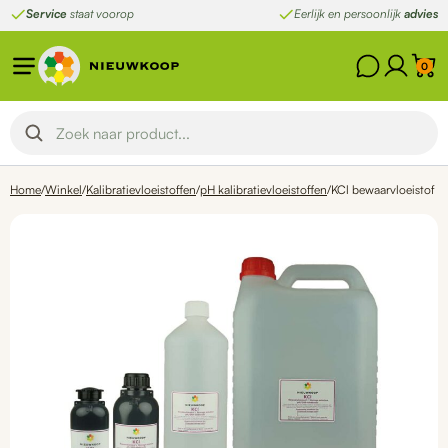
Ga
Service
staat voorop
Eerlijk en persoonlijk
advies
naar
de
0
inhoud
Home
/
Winkel
/
Kalibratievloeistoffen
/
pH kalibratievloeistoffen
/
KCl bewaarvloeistof