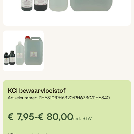
KCl bewaarvloeistof
Artikelnummer:
PH6310/PH6320/PH6330/PH6340
Prijsklasse:
€
7,95
-
€
80,00
excl. BTW
€7,95