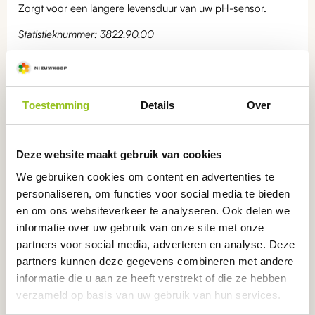
Zorgt voor een langere levensduur van uw pH-sensor.
Statistieknummer: 3822.90.00
Categorieën:
Toestemming
Details
Over
pH kalibratievloeistoffen
,
Kalibratievloeistoffen
Deze website maakt gebruik van cookies
We gebruiken cookies om content en advertenties te
Ook interessant
voor u
personaliseren, om functies voor social media te bieden
en om ons websiteverkeer te analyseren. Ook delen we
Dit
Dit
informatie over uw gebruik van onze site met onze
product
product
partners voor social media, adverteren en analyse. Deze
heeft
heeft
partners kunnen deze gegevens combineren met andere
meerdere
meerdere
informatie die u aan ze heeft verstrekt of die ze hebben
variaties.
variaties.
verzameld op basis van uw gebruik van hun services.
Deze
Deze
optie
optie