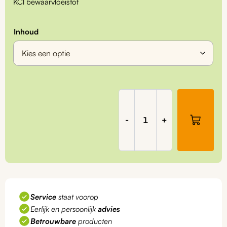
KCl bewaarvloeistof
tot
€80,00
Inhoud
KCl
bewaarvloeistof
aantal
-
+
Service
staat voorop
Eerlijk en persoonlijk
advies
Betrouwbare
producten