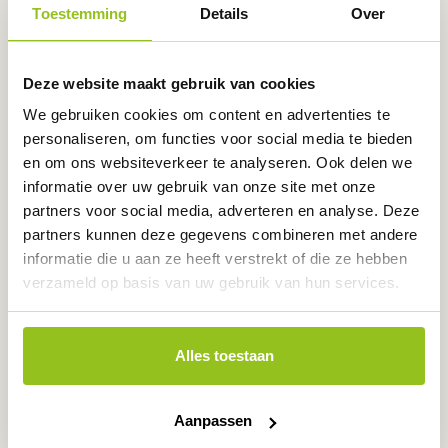
Ook interessant
voor u
Toestemming
Details
Over
Dit
product
Deze website maakt gebruik van cookies
heeft
meerdere
We gebruiken cookies om content en advertenties te
variaties.
personaliseren, om functies voor social media te bieden
Deze
en om ons websiteverkeer te analyseren. Ook delen we
optie
informatie over uw gebruik van onze site met onze
kan
partners voor social media, adverteren en analyse. Deze
gekozen
partners kunnen deze gegevens combineren met andere
worden
informatie die u aan ze heeft verstrekt of die ze hebben
op
de
verzameld op basis van uw gebruik van hun services.
productpagina
Alles toestaan
Grond penetrometer, FT2010
Grondwaters
FT2010
cm, GV2000
GV2000/GV2010
€
250,00
excl. BTW
Aanpassen
€
46,00
-
€