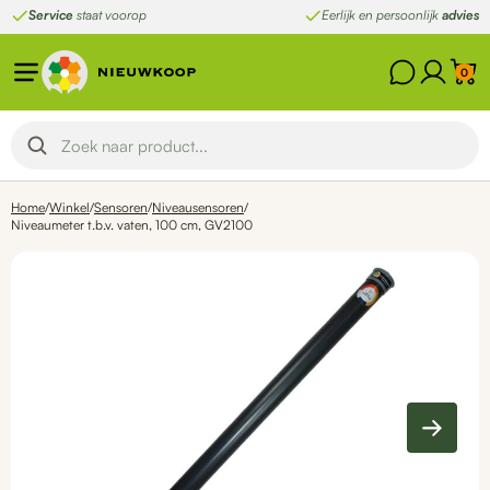
Ga
Service
staat voorop
Eerlijk en persoonlijk
advies
naar
de
0
inhoud
Home
/
Winkel
/
Sensoren
/
Niveausensoren
/
Niveaumeter t.b.v. vaten, 100 cm, GV2100