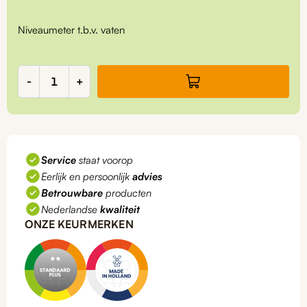
Niveaumeter t.b.v. vaten
Niveaumeter
-
+
t.b.v.
vaten,
100
cm,
GV2100
Service
staat voorop
aantal
Eerlijk en persoonlijk
advies
Betrouwbare
producten
Nederlandse
kwaliteit
ONZE KEURMERKEN