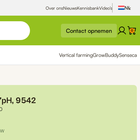
Over ons
Nieuws
Kennisbank
Video’s
Contact opnemen
0
Vertical farming
GrowBuddy
Senseca
-7pH, 9542
0
TW