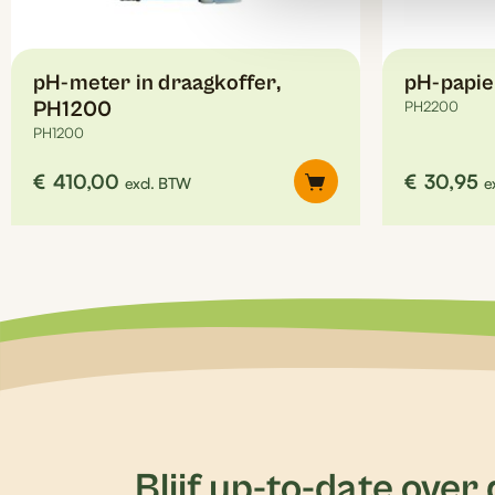
pH-meter in draagkoffer,
pH-papie
PH1200
PH2200
PH1200
€
410,00
€
30,95
excl. BTW
e
Blijf up-to-date over