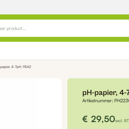
papier, 4-7pH, 9542
pH-papier, 4
Artikelnummer:
PH223
€
29,50
excl. B