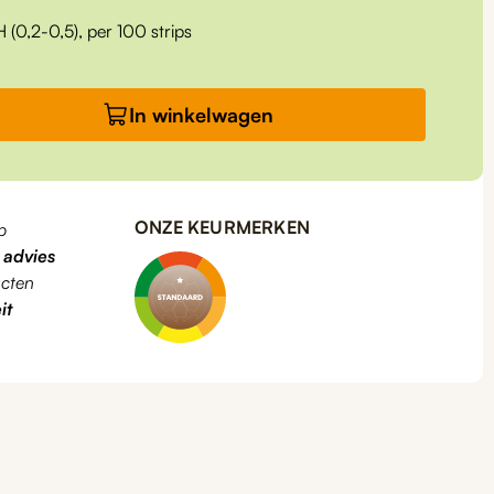
 (0,2-0,5), per 100 strips
In winkelwagen
ONZE KEURMERKEN
p
k
advies
cten
it