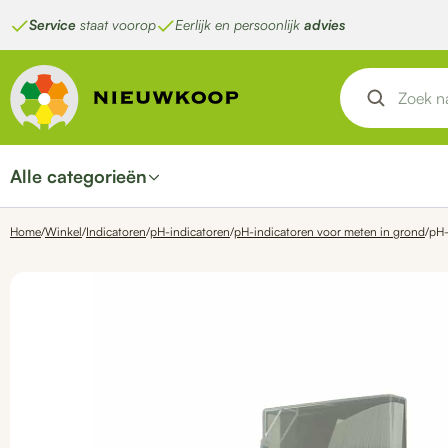
Ga
Service
staat voorop
Eerlijk en persoonlijk
advies
naar
de
inhoud
Alle categorieën
Home
/
Winkel
/
Indicatoren
/
pH-indicatoren
/
pH-indicatoren voor meten in grond
/
pH-