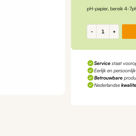
pH-papier, bereik 4-7pH
pH-
-
+
papier,
4-
7pH,
9542
Service
staat vooro
aantal
Eerlijk en persoonlij
Betrouwbare
produ
Nederlandse
kwalite