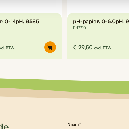
r, 0-14pH, 9535
pH-papier, 0-6.0pH, 
PH2210
€
29,50
xcl. BTW
excl. BTW
 de
Naam
*