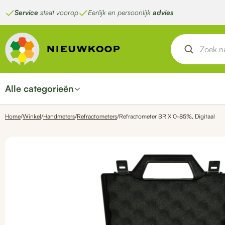
Ga
Service
staat voorop
Eerlijk en persoonlijk
advies
naar
de
inhoud
Alle categorieën
Home
/
Winkel
/
Handmeters
/
Refractometers
/
Refractometer BRIX 0-85%, Digitaal