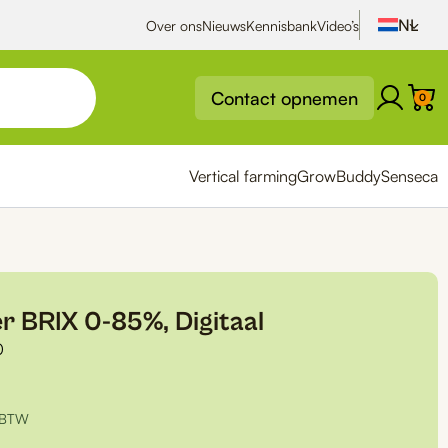
Over ons
Nieuws
Kennisbank
Video’s
Contact opnemen
0
Vertical farming
GrowBuddy
Senseca
r BRIX 0-85%, Digitaal
0
. BTW