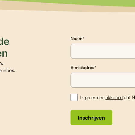
 de
Naam
*
en
n,
E-mailadres
*
e inbox.
Ik ga ermee
akkoord
dat N
Inschrijven