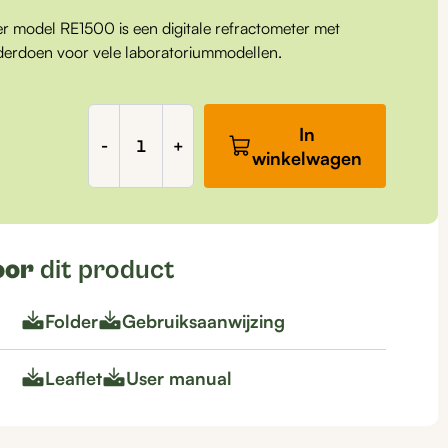
r model RE1500 is een digitale refractometer met
onderdoen voor vele laboratoriummodellen.
Refractometer
In
BRIX
-
+
winkelwagen
0-
85%,
Digitaal
aantal
oor
dit product
Folder
Gebruiksaanwijzing
Leaflet
User manual