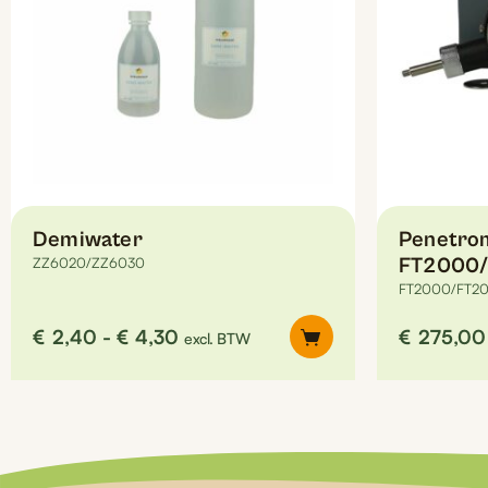
Deze
Deze
optie
optie
kan
kan
gekozen
gekozen
worden
worden
op
op
de
de
productpagina
productpagina
Demiwater
Penetrom
ZZ6020/ZZ6030
FT2000/
FT2000/FT20
Prijsklasse:
€
2,40
-
€
4,30
€
275,00
excl. BTW
€2,40
tot
€4,30