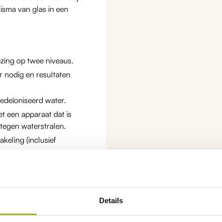
isma van glas in een
ezing op twee niveaus.
 nodig en resultaten
edeïoniseerd water.
t een apparaat dat is
 tegen waterstralen.
keling (inclusief
elers, producenten van
gebruik van de
Details
 Methods Book