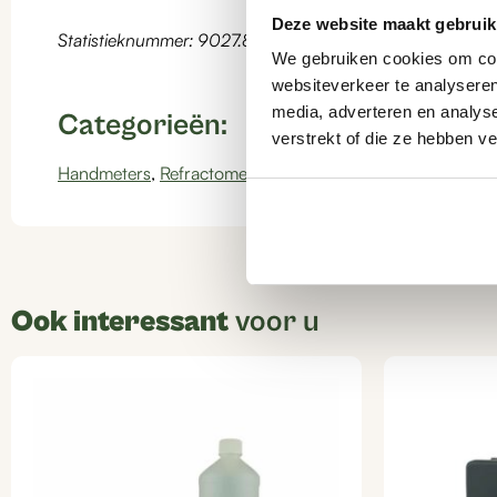
Deze website maakt gebruik
Statistieknummer: 9027.80.17
We gebruiken cookies om cont
websiteverkeer te analyseren
media, adverteren en analys
Categorieën:
verstrekt of die ze hebben v
Handmeters
,
Refractometers
Ook interessant
voor u
Dit
Dit
product
product
heeft
heeft
meerdere
meerdere
variaties.
variaties.