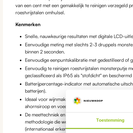
van een cent met een gemakkelijk te reinigen verzegeld pr
roestvrijstalen omhulsel.
Kenmerken
Snelle, nauwkeurige resultaten met digitale LCD-uitl
Eenvoudige meting met slechts 2-3 druppels monster
binnen 2 seconden.
Eenvoudige eenpuntskalibratie met gedestilleerd of g
Eenvoudig te reinigen roestvrijstalen monsterputje me
geclassificeerd als IP65 als "stofdicht" en beschermd
Batterijpercentage-indicator met automatische uitscha
batterijen).
Ideaal voor wijnmakers, brouwers, fruit- en groentet
ahornsiroop en voedselproducenten.
De meettechniek en temperatuurcompensatie maken 
Toestemming
methodologie die wordt aanbevolen in het ICUMSA
(internationaal erkende instantie voor suikeranalyse)