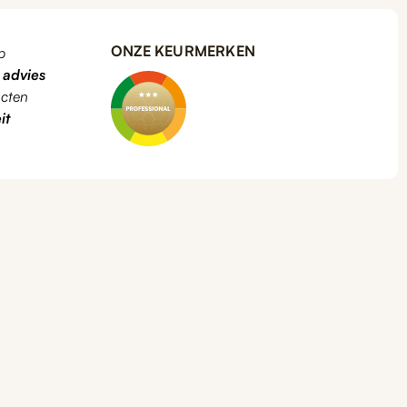
ONZE KEURMERKEN
p
k
advies
cten
it