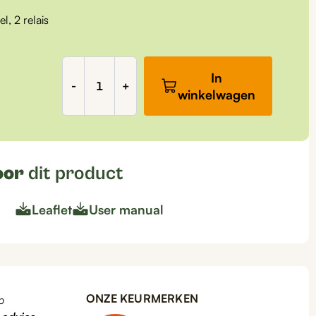
l, 2 relais
Zuurstof
In
regelaar,
-
+
winkelwagen
Paneel,
2
relais,
ZU3020
aantal
oor
dit product
Leaflet
User manual
ONZE KEURMERKEN
p