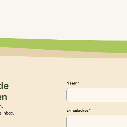
 de
Naam
*
en
n,
E-mailadres
*
e inbox.