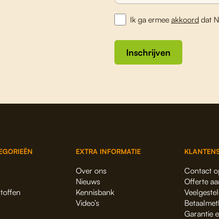
Ik ga ermee
akkoord
dat N
Inschrijven
EGORIEËN
EXTRA INFORMATIE
KLANTENS
Over ons
Contact 
Nieuws
Offerte a
stoffen
Kennisbank
Veelgeste
Video’s
Betaalmet
Garantie 