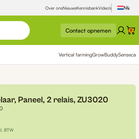
Over ons
Nieuws
Kennisbank
Video’s
Contact opnemen
0
Vertical farming
GrowBuddy
Senseca
laar, Paneel, 2 relais, ZU3020
0
cl. BTW