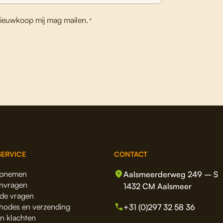
ieuwkoop mij mag mailen.
*
ERVICE
CONTACT
opnemen
Aalsmeerderweg 249 – S
anvragen
1432 CM Aalsmeer
lde vragen
hodes en verzending
+31 (0)297 32 58 36
en klachten