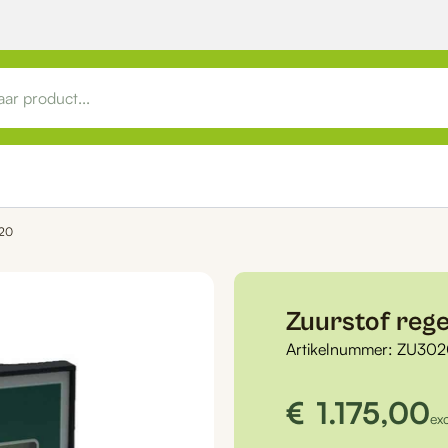
020
Zuurstof rege
Artikelnummer:
ZU302
€
1.175,00
ex