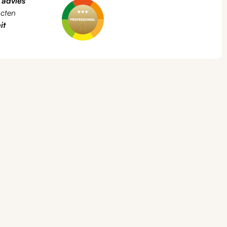
k
advies
cten
it