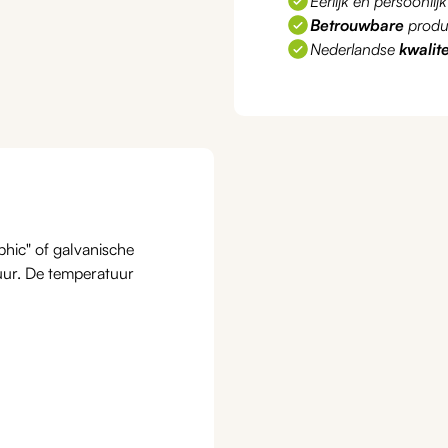
Eerlijk en persoonlij
Betrouwbare
produ
Nederlandse
kwalite
hic" of galvanische
uur. De temperatuur