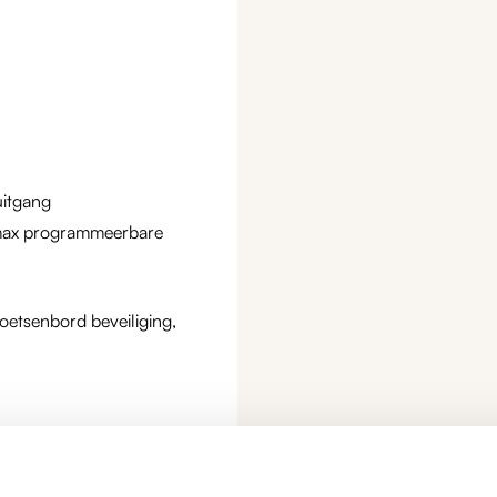
itgang
n/max programmeerbare
toetsenbord beveiliging,