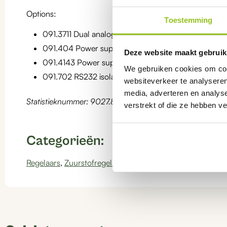
Options:
Toestemming
091.3711 Dual analog output
091.404 Power supply 24 Vac
Deze website maakt gebruik
091.4143 Power supply 9/36 Vdc
We gebruiken cookies om cont
091.702 RS232 isolated output
websiteverkeer te analyseren
media, adverteren en analys
Statistieknummer: 9027.80.17
verstrekt of die ze hebben v
Categorieën:
Regelaars
,
Zuurstofregelaars