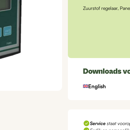
Zuurstof regelaar, Panee
Downloads v
English
Service
staat vooro