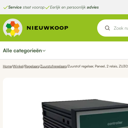
Ga
Service
staat voorop
Eerlijk en persoonlijk
advies
naar
de
inhoud
Alle categorieën
Home
/
Winkel
/
Regelaars
/
Zuurstofregelaars
/
Zuurstof regelaar, Paneel, 2 relais, ZU3