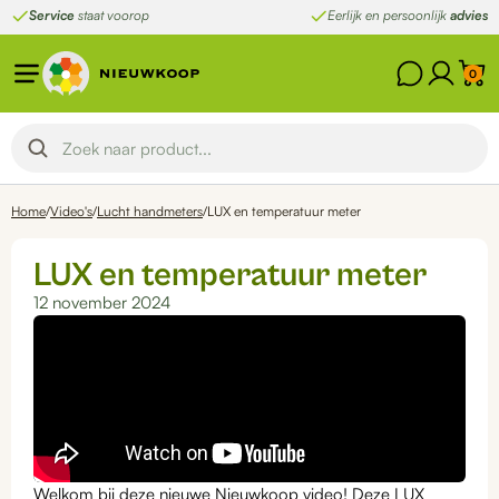
Ga
Service
staat voorop
Eerlijk en persoonlijk
advies
naar
de
0
inhoud
Home
/
Video's
/
Lucht handmeters
/
LUX en temperatuur meter
LUX en temperatuur meter
12 november 2024
Welkom bij deze nieuwe Nieuwkoop video! Deze LUX