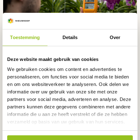
Toestemming
Details
Over
CO₂, temperatuur en relatieve luchtvochtigheid
meter
Lucht handmeters
Deze website maakt gebruik van cookies
We gebruiken cookies om content en advertenties te
personaliseren, om functies voor social media te bieden
en om ons websiteverkeer te analyseren. Ook delen we
informatie over uw gebruik van onze site met onze
partners voor social media, adverteren en analyse. Deze
partners kunnen deze gegevens combineren met andere
informatie die u aan ze heeft verstrekt of die ze hebben
Relatieve luchtvochtigheid en temperatuur meter
verzameld op basis van uw gebruik van hun services.
Hoofd- en spoorelementen