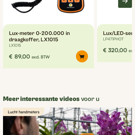
Lux-meter 0-200.000 in
Lux/LED-sens
draagkoffer, LX1015
LP471PHOT
LX1015
€
320,00
exc
€
89,00
excl. BTW
Meer interessante videos
voor u
Lucht handmeters