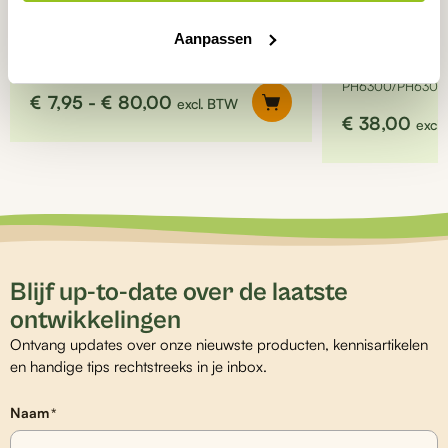
Aanpassen
KCl bewaarvloeistof
KCl Bewaarvl
PH6310/PH6320/PH6330/PH6340
in stazak
PH6300/PH6305
Prijsklasse:
€
7,95
-
€
80,00
excl. BTW
€
38,00
€7,95
excl
tot
€80,00
Blijf up-to-date over de laatste
ontwikkelingen
Ontvang updates over onze nieuwste producten, kennisartikelen
en handige tips rechtstreeks in je inbox.
Naam
*