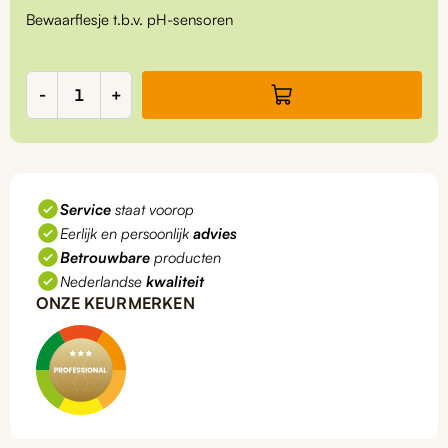
Bewaarflesje t.b.v. pH-sensoren
Bewaarflesje
-
+
t.b.v.
pH-
sensor
aantal
Service
staat voorop
Eerlijk en persoonlijk
advies
Betrouwbare
producten
Nederlandse
kwaliteit
ONZE KEURMERKEN