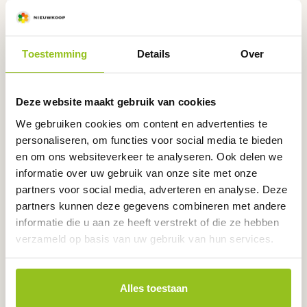
Toestemming
Details
Over
Ook interessant
voor u
Deze website maakt gebruik van cookies
Dit
Dit
We gebruiken cookies om content en advertenties te
product
product
personaliseren, om functies voor social media te bieden
heeft
heeft
en om ons websiteverkeer te analyseren. Ook delen we
meerdere
meerdere
informatie over uw gebruik van onze site met onze
variaties.
variaties.
partners voor social media, adverteren en analyse. Deze
Deze
Deze
partners kunnen deze gegevens combineren met andere
optie
optie
informatie die u aan ze heeft verstrekt of die ze hebben
kan
kan
gekozen
gekozen
verzameld op basis van uw gebruik van hun services.
worden
worden
op
op
de
de
Alles toestaan
productpagina
productpagina