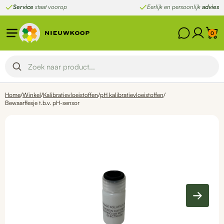
Ga
Service
staat voorop
Eerlijk en persoonlijk
advies
naar
de
0
inhoud
Home
/
Winkel
/
Kalibratievloeistoffen
/
pH kalibratievloeistoffen
/
Bewaarflesje t.b.v. pH-sensor