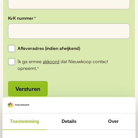
KvK nummer
*
Afwijkend
Afleveradres (indien afwijkend)
afleveradres
Ik ga ermee
akkoord
dat Nieuwkoop contact
opneemt.
*
Versturen
Toestemming
Details
Over
Service
staat voorop