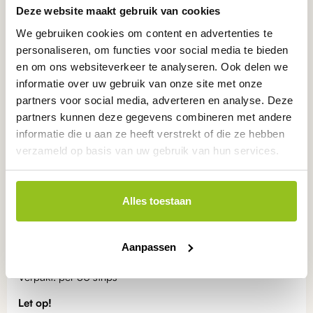
Deze website maakt gebruik van cookies
Eerlijk en persoonlijk
advies
Betrouwbare
producten
We gebruiken cookies om content en advertenties te
Nederlandse
kwaliteit
personaliseren, om functies voor social media te bieden
ONZE KEURMERKEN
en om ons websiteverkeer te analyseren. Ook delen we
informatie over uw gebruik van onze site met onze
partners voor social media, adverteren en analyse. Deze
partners kunnen deze gegevens combineren met andere
informatie die u aan ze heeft verstrekt of die ze hebben
verzameld op basis van uw gebruik van hun services.
Product
omschrijving
Alles toestaan
Kalium teststrips
Aanpassen
Bereik : 0.25 - 1.20 g/l K (incl. reagent)
Verpakt: per 50 strips
Let op!