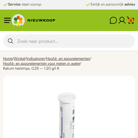
Ga
Service
staat voorop
Eerlijk en persoonlijk
advies
naar
de
0
inhoud
Home
/
Winkel
/
Indicatoren
/
Hoofd- en spoorelementen
/
Hoofd- en spoorelementen voor meten in water
/
Kalium teststrips, 0.25 – 1.20 g/l K