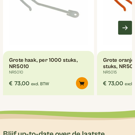
Grote haak, per 1000 stuks,
Grote oranje
NR5010
stuks, NR50
NR5010
NR5015
€
73,00
€
73,00
excl. BTW
excl.
Blijf up-to-date over de laatste