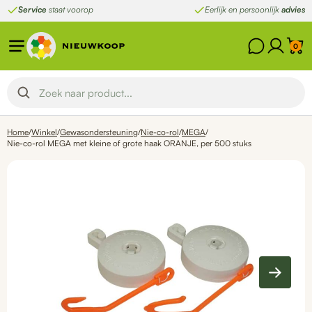
Ga
Service
staat voorop
Eerlijk en persoonlijk
advies
naar
de
0
inhoud
Home
/
Winkel
/
Gewasondersteuning
/
Nie-co-rol
/
MEGA
/
Nie-co-rol MEGA met kleine of grote haak ORANJE, per 500 stuks