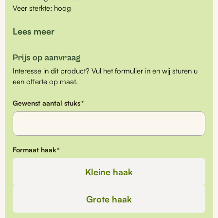
Veer sterkte: hoog
NIEUW!
Lees meer
Nu ook verkrijgbaar: handige
stopper
om de Nie-co-rol op
iedere gewenste lengte vast te zetten.
Prijs op aanvraag
Interesse in dit product? Vul het formulier in en wij sturen u
een offerte op maat.
Gewenst aantal stuks
*
Formaat haak
*
Kleine haak
Grote haak