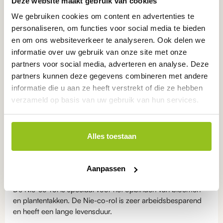
Deze website maakt gebruik van cookies
We gebruiken cookies om content en advertenties te
Service
staat voorop
personaliseren, om functies voor social media te bieden
Eerlijk en persoonlijk
advies
en om ons websiteverkeer te analyseren. Ook delen we
Betrouwbare
producten
informatie over uw gebruik van onze site met onze
Nederlandse
kwaliteit
partners voor social media, adverteren en analyse. Deze
ONZE KEURMERKEN
partners kunnen deze gegevens combineren met andere
informatie die u aan ze heeft verstrekt of die ze hebben
verzameld op basis van uw gebruik van hun services.
Alles toestaan
Product
omschrijving
Aanpassen
De Nie-co-rol is speciaal voor het opbinden van bloemen-
en plantentakken. De Nie-co-rol is zeer arbeidsbesparend
en heeft een lange levensduur.