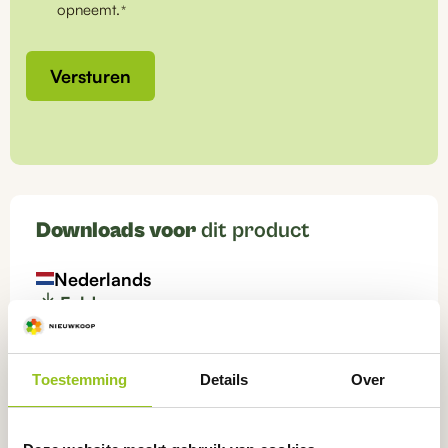
opneemt.
*
Versturen
Downloads voor
dit product
Nederlands
Folder
English
Toestemming
Details
Over
Leaflet