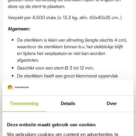
deze op de stent te plaatsen.
Verpakt per 4.500 stuks (± 13,3 kg, afm. 60x40x25 cm, )
Algemeen:
De stentklem is klein van afmeting (lengte slechts 4 cm),
waardoor de stentklem binnen b.v. het stekblokje blijft
en tijdens het verplaatsen er niet kan worden
afgestoten.
Geschikt voor een stent Ø 3 tot 12 mm.
De stentklem heeft een groot klemmend oppervlak
(14mm) waardoor de snede over de gehele lengte
wordt bedekt en een mooiere en betere verbinding
ontstaat.
De stentklem is gemaakt van hoogwaardig kunststof,
Toestemming
Details
Over
waardoor deze niet kan roesten en hergebruikt kan
worden.
Deze website maakt gebruik van cookies
Statistieknummer: 3926.90.97
We gebruiken cookies om content en advertenties te