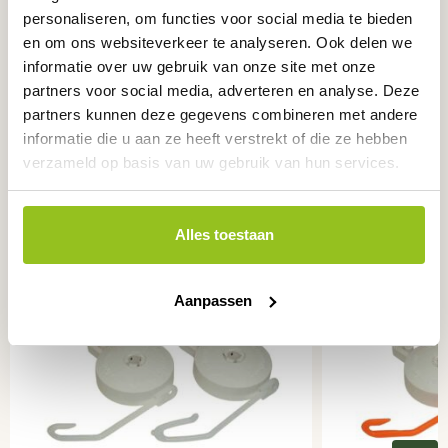
personaliseren, om functies voor social media te bieden
en om ons websiteverkeer te analyseren. Ook delen we
Categorieën:
informatie over uw gebruik van onze site met onze
partners voor social media, adverteren en analyse. Deze
Stentklemmen
,
Overige plastics
,
Gewasondersteuning
partners kunnen deze gegevens combineren met andere
informatie die u aan ze heeft verstrekt of die ze hebben
verzameld op basis van uw gebruik van hun services.
Ook interessant
voor u
Alles toestaan
Aanpassen