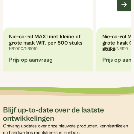
Nie-co-rol MAXI met kleine of
Nie-co-rol M
grote haak WIT, per 500 stuks
grote haak 
NR1000/NR1010
stuks
NR1100/NR1110
Prijs op aanvraag
Prijs op aan
Blijf up-to-date over de laatste
ontwikkelingen
Ontvang updates over onze nieuwste producten, kennisartikelen
en handige tips rechtstreeks in je inbox.