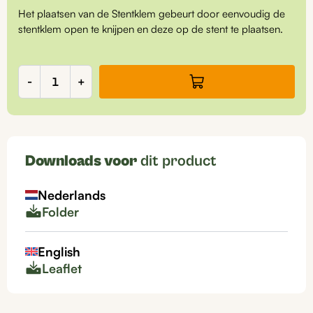
Het plaatsen van de Stentklem gebeurt door eenvoudig de
stentklem open te knijpen en deze op de stent te plaatsen.
Stentklem,
-
+
per
4500
stuks,
SK1000
aantal
Downloads voor
dit product
Nederlands
Folder
English
Leaflet