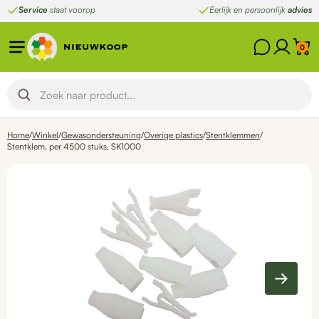
Ga
Service
staat voorop
Eerlijk en persoonlijk
advies
naar
de
0
inhoud
Home
/
Winkel
/
Gewasondersteuning
/
Overige plastics
/
Stentklemmen
/
Stentklem, per 4500 stuks, SK1000