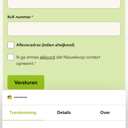
KvK nummer
*
Afwijkend
Afleveradres (indien afwijkend)
afleveradres
Ik ga ermee
akkoord
dat Nieuwkoop contact
opneemt.
*
Versturen
Toestemming
Details
Over
Service
staat voorop