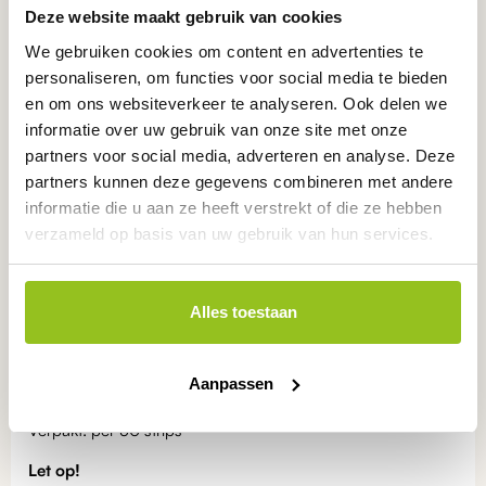
Deze website maakt gebruik van cookies
Eerlijk en persoonlijk
advies
Betrouwbare
producten
We gebruiken cookies om content en advertenties te
Nederlandse
kwaliteit
personaliseren, om functies voor social media te bieden
ONZE KEURMERKEN
en om ons websiteverkeer te analyseren. Ook delen we
informatie over uw gebruik van onze site met onze
partners voor social media, adverteren en analyse. Deze
partners kunnen deze gegevens combineren met andere
informatie die u aan ze heeft verstrekt of die ze hebben
verzameld op basis van uw gebruik van hun services.
Product
omschrijving
Alles toestaan
Totale hardheid teststrips
Aanpassen
Bereik : 0.1 - 30.0 °d
Verpakt: per 50 strips
Let op!