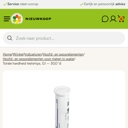
Ga
Service
staat voorop
Eerlijk en persoonlijk
advies
naar
de
0
inhoud
Home
/
Winkel
/
Indicatoren
/
Hoofd- en spoorelementen
/
Hoofd- en spoorelementen voor meten in water
/
Totale hardheid teststrips, 0.1 – 30.0 °d