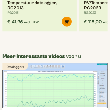
Temperatuur datalogger,
RV/Temperatu
RG2013
RG2023
RG2013
RG2023
€
41,95
€
118,00
excl. BTW
excl
Meer interessante videos
voor u
Dataloggers