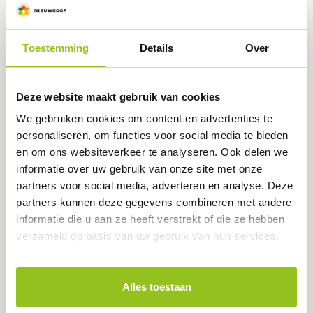
Programmeren van dataloggers met gratis software
Lucht handmeters
Toestemming
Details
Over
Deze website maakt gebruik van cookies
We gebruiken cookies om content en advertenties te
personaliseren, om functies voor social media te bieden
en om ons websiteverkeer te analyseren. Ook delen we
informatie over uw gebruik van onze site met onze
partners voor social media, adverteren en analyse. Deze
CO₂, temperatuur en relatieve luchtvochtigheid
meter
partners kunnen deze gegevens combineren met andere
informatie die u aan ze heeft verstrekt of die ze hebben
Hoofd- en spoorelementen
verzameld op basis van uw gebruik van hun services.
Alles toestaan